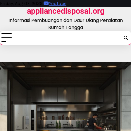
Skip
Friday, Aug 07, 2026
Youtube
appliancedisposal.org
to
content
Informasi Pembuangan dan Daur Ulang Peralatan
Rumah Tangga