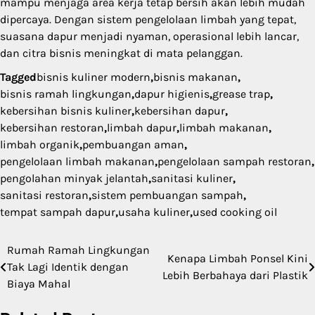
mampu menjaga area kerja tetap bersih akan lebih mudah
dipercaya. Dengan sistem pengelolaan limbah yang tepat,
suasana dapur menjadi nyaman, operasional lebih lancar,
dan citra bisnis meningkat di mata pelanggan.
Tagged
bisnis kuliner modern
,
bisnis makanan
,
bisnis ramah lingkungan
,
dapur higienis
,
grease trap
,
kebersihan bisnis kuliner
,
kebersihan dapur
,
kebersihan restoran
,
limbah dapur
,
limbah makanan
,
limbah organik
,
pembuangan aman
,
pengelolaan limbah makanan
,
pengelolaan sampah restoran
,
pengolahan minyak jelantah
,
sanitasi kuliner
,
sanitasi restoran
,
sistem pembuangan sampah
,
tempat sampah dapur
,
usaha kuliner
,
used cooking oil
Rumah Ramah Lingkungan
Post
Kenapa Limbah Ponsel Kini
Tak Lagi Identik dengan
Lebih Berbahaya dari Plastik
navigation
Biaya Mahal