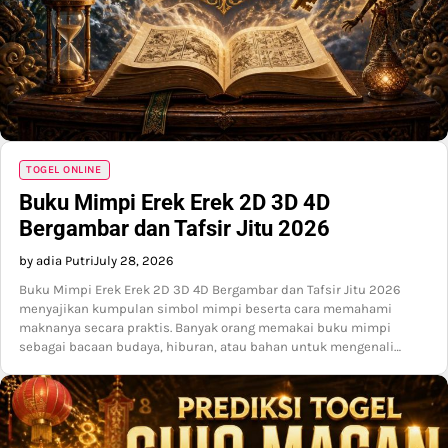
TOGEL ONLINE
Buku Mimpi Erek Erek 2D 3D 4D
Bergambar dan Tafsir Jitu 2026
by adia Putri
July 28, 2026
Buku Mimpi Erek Erek 2D 3D 4D Bergambar dan Tafsir Jitu 2026
menyajikan kumpulan simbol mimpi beserta cara memahami
maknanya secara praktis. Banyak orang memakai buku mimpi
sebagai bacaan budaya, hiburan, atau bahan untuk mengenali…