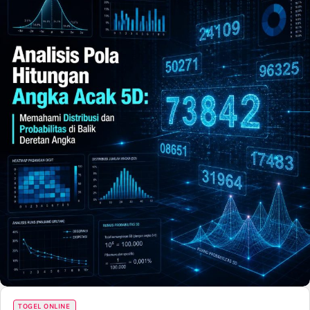
TOGEL ONLINE