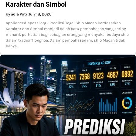
Karakter dan Simbol
by adia Putri
July 18, 2026
appliancedisposal.org - Prediksi Togel Shio Macan Berdasarkan
Karakter dan Simbol menjadi salah satu pembahasan yang sering
menarik perhatian bagi sebagian orang yang menyukai budaya shio
dalam tradisi Tionghoa. Dalam pembahasan ini, shio Macan tidak
hanya…