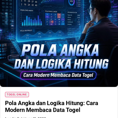
TOGEL ONLINE
Pola Angka dan Logika Hitung: Cara
Modern Membaca Data Togel