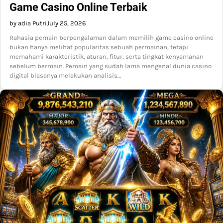
Game Casino Online Terbaik
by adia Putri
July 25, 2026
Rahasia pemain berpengalaman dalam memilih game casino online
bukan hanya melihat popularitas sebuah permainan, tetapi
memahami karakteristik, aturan, fitur, serta tingkat kenyamanan
sebelum bermain. Pemain yang sudah lama mengenal dunia casino
digital biasanya melakukan analisis…