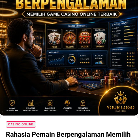
CASINO ONLINE
Rahasia Pemain Berpengalaman Memilih