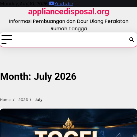
Skip
Monday, Aug 10, 2026
Youtube
appliancedisposal.org
to
content
Informasi Pembuangan dan Daur Ulang Peralatan
Rumah Tangga
Month:
July 2026
Home
2026
July