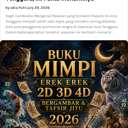
by adia Putri
July 29, 2026
Togel Cambodia: Mengenal Pasaran yang Semakin Populer di Asia
Tenggara menjadi salah satu topik yang semakin sering dibahas
oleh para penggemar permainan angka di kawasan Asia Tenggara.
Dalam beberapa tahun terakhir, pasaran ini berhasil menarik…