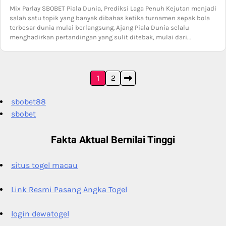
Mix Parlay SBOBET Piala Dunia, Prediksi Laga Penuh Kejutan menjadi
salah satu topik yang banyak dibahas ketika turnamen sepak bola
terbesar dunia mulai berlangsung. Ajang Piala Dunia selalu
menghadirkan pertandingan yang sulit ditebak, mulai dari…
Posts
1
2
pagination
sbobet88
sbobet
Fakta Aktual Bernilai Tinggi
situs togel macau
Link Resmi Pasang Angka Togel
login dewatogel