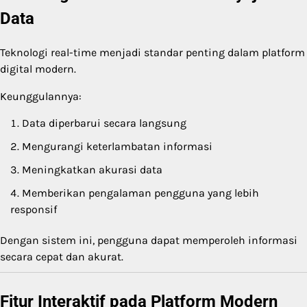
Data
Teknologi real-time menjadi standar penting dalam platform
digital modern.
Keunggulannya:
Data diperbarui secara langsung
Mengurangi keterlambatan informasi
Meningkatkan akurasi data
Memberikan pengalaman pengguna yang lebih
responsif
Dengan sistem ini, pengguna dapat memperoleh informasi
secara cepat dan akurat.
Fitur Interaktif pada Platform Modern