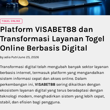
TOGEL ONLINE
Platform VISABET88 dan
Transformasi Layanan Togel
Online Berbasis Digital
by adia Putri
June 25, 2026
Transformasi digital telah mengubah banyak sektor layanan
berbasis internet, termasuk platform yang mengandalkan
sistem informasi cepat dan akses online. Dalam
perkembangan ini,
VISABET88
sering dikaitkan dengan
ekosistem layanan digital yang terus beradaptasi dengan
teknologi modern, menghadirkan sistem yang lebih cepat,
stabil, dan efisien bagi pengguna.