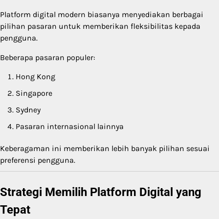
Platform digital modern biasanya menyediakan berbagai
pilihan pasaran untuk memberikan fleksibilitas kepada
pengguna.
Beberapa pasaran populer:
Hong Kong
Singapore
Sydney
Pasaran internasional lainnya
Keberagaman ini memberikan lebih banyak pilihan sesuai
preferensi pengguna.
Strategi Memilih Platform Digital yang
Tepat