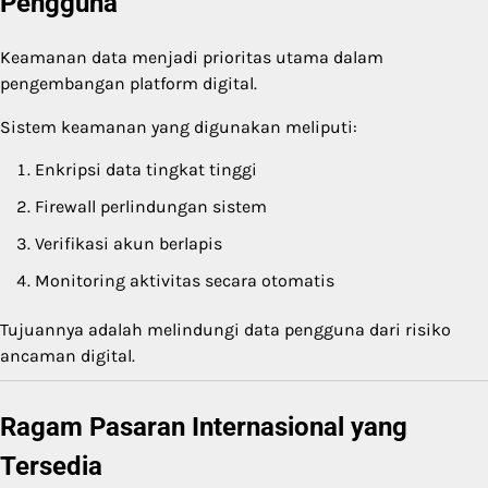
Pengguna
Keamanan data menjadi prioritas utama dalam
pengembangan platform digital.
Sistem keamanan yang digunakan meliputi:
Enkripsi data tingkat tinggi
Firewall perlindungan sistem
Verifikasi akun berlapis
Monitoring aktivitas secara otomatis
Tujuannya adalah melindungi data pengguna dari risiko
ancaman digital.
Ragam Pasaran Internasional yang
Tersedia