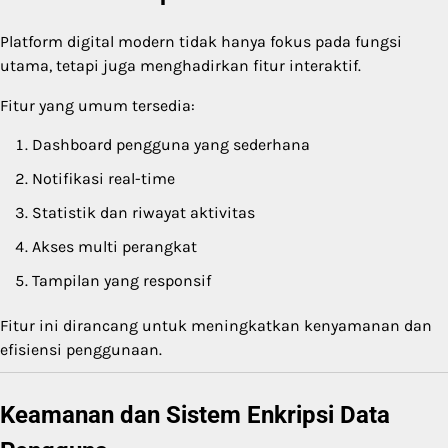
Platform digital modern tidak hanya fokus pada fungsi
utama, tetapi juga menghadirkan fitur interaktif.
Fitur yang umum tersedia:
Dashboard pengguna yang sederhana
Notifikasi real-time
Statistik dan riwayat aktivitas
Akses multi perangkat
Tampilan yang responsif
Fitur ini dirancang untuk meningkatkan kenyamanan dan
efisiensi penggunaan.
Keamanan dan Sistem Enkripsi Data