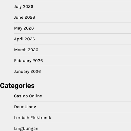
July 2026
June 2026
May 2026
April 2026
March 2026
February 2026
January 2026
Categories
Casino Online
Daur Ulang
Limbah Elektronik
Lingkungan