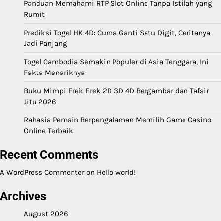
Panduan Memahami RTP Slot Online Tanpa Istilah yang
Rumit
Prediksi Togel HK 4D: Cuma Ganti Satu Digit, Ceritanya
Jadi Panjang
Togel Cambodia Semakin Populer di Asia Tenggara, Ini
Fakta Menariknya
Buku Mimpi Erek Erek 2D 3D 4D Bergambar dan Tafsir
Jitu 2026
Rahasia Pemain Berpengalaman Memilih Game Casino
Online Terbaik
Recent Comments
A WordPress Commenter
on
Hello world!
Archives
August 2026