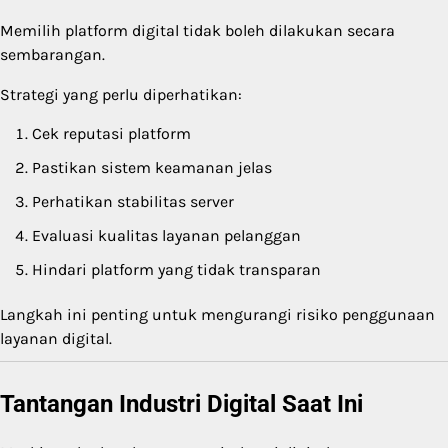
Memilih platform digital tidak boleh dilakukan secara
sembarangan.
Strategi yang perlu diperhatikan:
Cek reputasi platform
Pastikan sistem keamanan jelas
Perhatikan stabilitas server
Evaluasi kualitas layanan pelanggan
Hindari platform yang tidak transparan
Langkah ini penting untuk mengurangi risiko penggunaan
layanan digital.
Tantangan Industri Digital Saat Ini