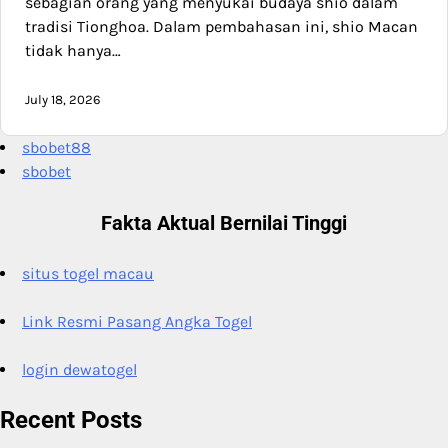
sebagian orang yang menyukai budaya shio dalam
tradisi Tionghoa. Dalam pembahasan ini, shio Macan
tidak hanya…
July 18, 2026
sbobet88
sbobet
Fakta Aktual Bernilai Tinggi
situs togel macau
Link Resmi Pasang Angka Togel
login dewatogel
Recent Posts