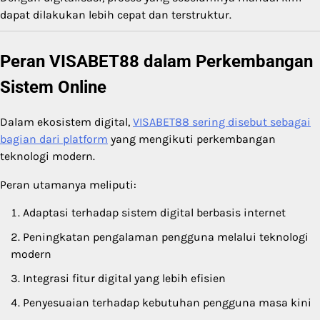
dapat dilakukan lebih cepat dan terstruktur.
Peran VISABET88 dalam Perkembangan
Sistem Online
Dalam ekosistem digital,
VISABET88 sering disebut sebagai
bagian dari platform
yang mengikuti perkembangan
teknologi modern.
Peran utamanya meliputi:
Adaptasi terhadap sistem digital berbasis internet
Peningkatan pengalaman pengguna melalui teknologi
modern
Integrasi fitur digital yang lebih efisien
Penyesuaian terhadap kebutuhan pengguna masa kini