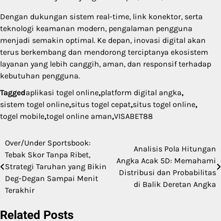
Dengan dukungan sistem real-time, link konektor, serta
teknologi keamanan modern, pengalaman pengguna
menjadi semakin optimal. Ke depan, inovasi digital akan
terus berkembang dan mendorong terciptanya ekosistem
layanan yang lebih canggih, aman, dan responsif terhadap
kebutuhan pengguna.
Tagged
aplikasi togel online
,
platform digital angka
,
sistem togel online
,
situs togel cepat
,
situs togel online
,
togel mobile
,
togel online aman
,
VISABET88
Over/Under Sportsbook:
Post
Analisis Pola Hitungan
Tebak Skor Tanpa Ribet,
Angka Acak 5D: Memahami
navigation
Strategi Taruhan yang Bikin
Distribusi dan Probabilitas
Deg-Degan Sampai Menit
di Balik Deretan Angka
Terakhir
Related Posts