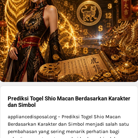
Prediksi Togel Shio Macan Berdasarkan Karakter
dan Simbol
appliancedisposal.org – Prediksi Togel Shio Macan
Berdasarkan Karakter dan Simbol menjadi salah satu
pembahasan yang sering menarik perhatian bagi