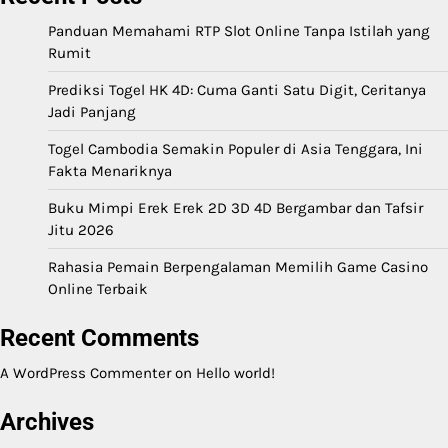
Panduan Memahami RTP Slot Online Tanpa Istilah yang
Rumit
Prediksi Togel HK 4D: Cuma Ganti Satu Digit, Ceritanya
Jadi Panjang
Togel Cambodia Semakin Populer di Asia Tenggara, Ini
Fakta Menariknya
Buku Mimpi Erek Erek 2D 3D 4D Bergambar dan Tafsir
Jitu 2026
Rahasia Pemain Berpengalaman Memilih Game Casino
Online Terbaik
Recent Comments
A WordPress Commenter
on
Hello world!
Archives