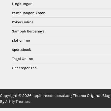
Lingkungan
Pembuangan Aman
Poker Online
Sampah Berbahaya
slot online
sportsbook
Togel Online
Uncategorized
Copyright © 2026
appliancedisposal.org
Theme: Original Blog
By
Artify Themes
.