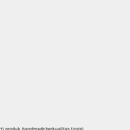
rti produk
handmade
berkualitas tinggi.