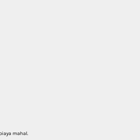
biaya mahal.