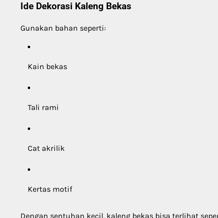
Ide Dekorasi Kaleng Bekas
Gunakan bahan seperti:
Kain bekas
Tali rami
Cat akrilik
Kertas motif
Dengan sentuhan kecil, kaleng bekas bisa terlihat sepe