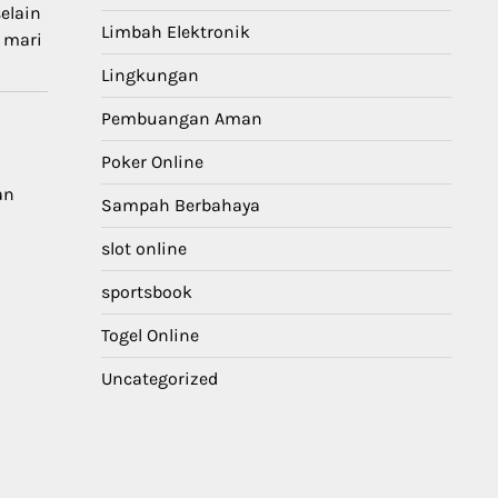
elain
Limbah Elektronik
 mari
Lingkungan
Pembuangan Aman
Poker Online
an
Sampah Berbahaya
slot online
sportsbook
Togel Online
Uncategorized