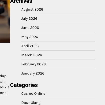
Archives
August 2026
July 2026
June 2026
May 2026
April 2026
March 2026
February 2026
January 2026
idup
ah,
Categories
edikit
onal,
Casino Online
Daur Ulang