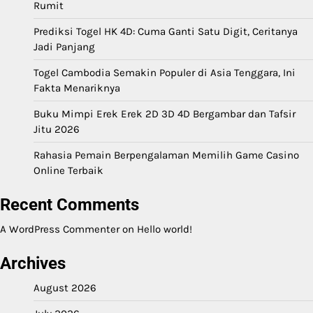
Rumit
Prediksi Togel HK 4D: Cuma Ganti Satu Digit, Ceritanya
Jadi Panjang
Togel Cambodia Semakin Populer di Asia Tenggara, Ini
Fakta Menariknya
Buku Mimpi Erek Erek 2D 3D 4D Bergambar dan Tafsir
Jitu 2026
Rahasia Pemain Berpengalaman Memilih Game Casino
Online Terbaik
Recent Comments
A WordPress Commenter
on
Hello world!
Archives
August 2026