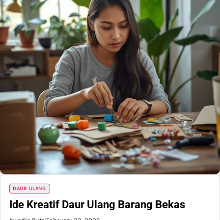
DAUR ULANG
Ide Kreatif Daur Ulang Barang Bekas