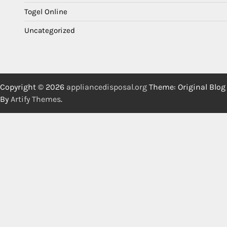
Togel Online
Uncategorized
Copyright © 2026
appliancedisposal.org
Theme: Original Blog
By
Artify Themes
.