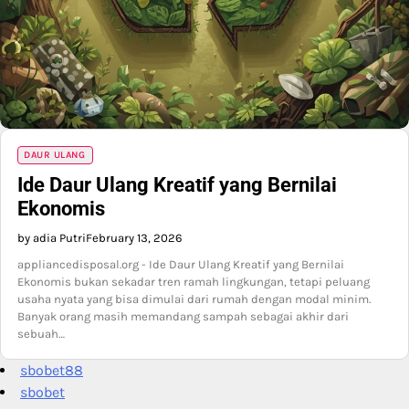
DAUR ULANG
Ide Daur Ulang Kreatif yang Bernilai
Ekonomis
by adia Putri
February 13, 2026
appliancedisposal.org - Ide Daur Ulang Kreatif yang Bernilai
Ekonomis bukan sekadar tren ramah lingkungan, tetapi peluang
usaha nyata yang bisa dimulai dari rumah dengan modal minim.
Banyak orang masih memandang sampah sebagai akhir dari
sebuah…
sbobet88
sbobet