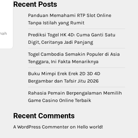
Recent Posts
Panduan Memahami RTP Slot Online
Tanpa Istilah yang Rumit
umah
Prediksi Togel HK 4D: Cuma Ganti Satu
Digit, Ceritanya Jadi Panjang
Togel Cambodia Semakin Populer di Asia
Tenggara, Ini Fakta Menariknya
Buku Mimpi Erek Erek 2D 3D 4D
Bergambar dan Tafsir Jitu 2026
Rahasia Pemain Berpengalaman Memilih
Game Casino Online Terbaik
Recent Comments
A WordPress Commenter
on
Hello world!