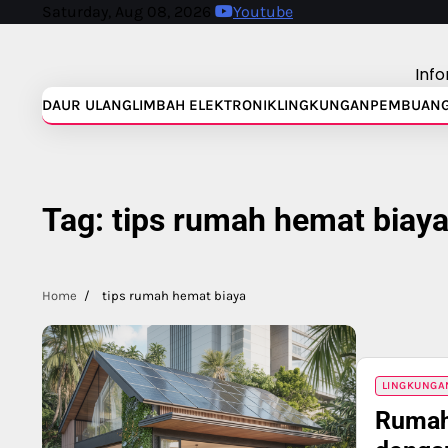
Skip
Saturday, Aug 08, 2026
Youtube
to
content
Inf
DAUR ULANG
LIMBAH ELEKTRONIK
LINGKUNGAN
PEMBUAN
Tag:
tips rumah hemat biay
Home
tips rumah hemat biaya
LINGKUNGA
Rumah