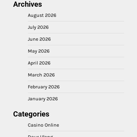
Archives
August 2026
July 2026
June 2026
May 2026
April 2026
March 2026
February 2026
January 2026
Categories
Casino Online
Daur Ulang