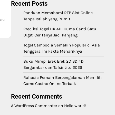
Recent Posts
Panduan Memahami RTP Slot Online
Tanpa Istilah yang Rumit
aru
Prediksi Togel HK 4D: Cuma Ganti Satu
Digit, Ceritanya Jadi Panjang
Togel Cambodia Semakin Populer di Asia
Tenggara, Ini Fakta Menariknya
Buku Mimpi Erek Erek 2D 3D 4D
Bergambar dan Tafsir Jitu 2026
Rahasia Pemain Berpengalaman Memilih
Game Casino Online Terbaik
Recent Comments
A WordPress Commenter
on
Hello world!