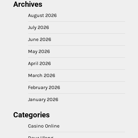
Archives
August 2026
July 2026
June 2026
May 2026
April 2026
March 2026
February 2026
January 2026
Categories
Casino Online
Daur Ulang