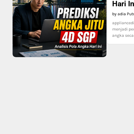
Hari I
by adia Putr
appliancedi
menjadi pe
angka secar