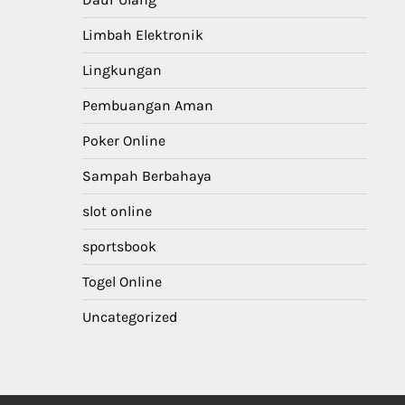
Limbah Elektronik
Lingkungan
Pembuangan Aman
Poker Online
Sampah Berbahaya
slot online
sportsbook
Togel Online
Uncategorized