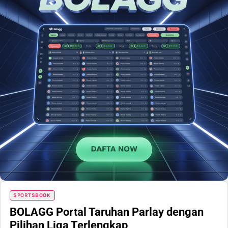
SPORTSBOOK
BOLAGG Portal Taruhan Parlay dengan
Pilihan Liga Terlengkap