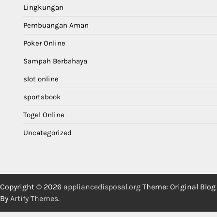
Lingkungan
Pembuangan Aman
Poker Online
Sampah Berbahaya
slot online
sportsbook
Togel Online
Uncategorized
Copyright © 2026
appliancedisposal.org
Theme: Original Blog
By
Artify Themes
.