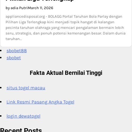
by adia Putri
March 11, 2026
appliancedisposal.org - BOLAGG Portal Taruhan Bola Parlay dengan
Pilihan Liga Terlengkap kini menjadi topik hangat di kalangan
pecinta taruhan olahraga yang mencari pengalaman bermain lebih
seru, strategis, dan penuh potensi kemenangan besar. Dalam dunia
taruhan…
sbobet88
sbobet
Fakta Aktual Bernilai Tinggi
situs togel macau
Link Resmi Pasang Angka Togel
login dewatogel
Recent Posts