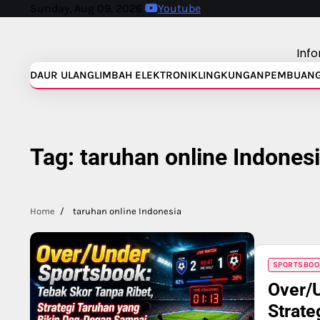
Skip
Sunday, Aug 09, 2026
Youtube
to
content
Inf
DAUR ULANG
LIMBAH ELEKTRONIK
LINGKUNGAN
PEMBUAN
Tag:
taruhan online Indones
Home
taruhan online Indonesia
SPORTSBOO
Over/U
Strate