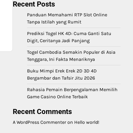
Recent Posts
Panduan Memahami RTP Slot Online
Tanpa Istilah yang Rumit
Prediksi Togel HK 4D: Cuma Ganti Satu
Digit, Ceritanya Jadi Panjang
Togel Cambodia Semakin Populer di Asia
Tenggara, Ini Fakta Menariknya
Buku Mimpi Erek Erek 2D 3D 4D
Bergambar dan Tafsir Jitu 2026
Rahasia Pemain Berpengalaman Memilih
Game Casino Online Terbaik
Recent Comments
A WordPress Commenter
on
Hello world!