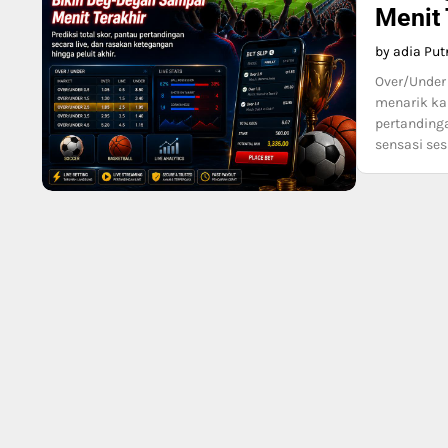
Menit 
by adia Putr
Over/Under 
menarik ka
pertandinga
sensasi se