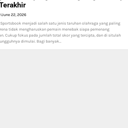
Terakhir
i
June 22, 2026
Sportsbook menjadi salah satu jenis taruhan olahraga yang paling
rena tidak mengharuskan pemain menebak siapa pemenang
n. Cukup fokus pada jumlah total skor yang tercipta, dan di situlah
sungguhnya dimulai. Bagi banyak…