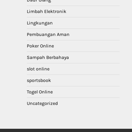
Limbah Elektronik
Lingkungan
Pembuangan Aman
Poker Online
Sampah Berbahaya
slot online
sportsbook
Togel Online
Uncategorized