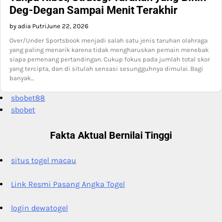
Deg-Degan Sampai Menit Terakhir
by adia Putri
June 22, 2026
Over/Under Sportsbook menjadi salah satu jenis taruhan olahraga
yang paling menarik karena tidak mengharuskan pemain menebak
siapa pemenang pertandingan. Cukup fokus pada jumlah total skor
yang tercipta, dan di situlah sensasi sesungguhnya dimulai. Bagi
banyak…
sbobet88
sbobet
Fakta Aktual Bernilai Tinggi
situs togel macau
Link Resmi Pasang Angka Togel
login dewatogel