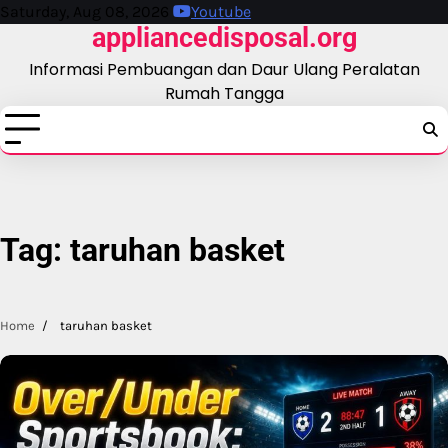
Skip
Saturday, Aug 08, 2026
Youtube
appliancedisposal.org
to
content
Informasi Pembuangan dan Daur Ulang Peralatan
Rumah Tangga
Tag:
taruhan basket
Home
taruhan basket