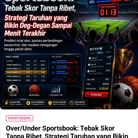
SPORTSBOOK
Over/Under Sportsbook: Tebak Skor
Tanpa Ribet, Strategi Taruhan yang Bikin