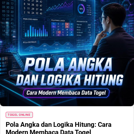
TOGEL ONLINE
Pola Angka dan Logika Hitung: Cara
Modern Membaca Data Togel