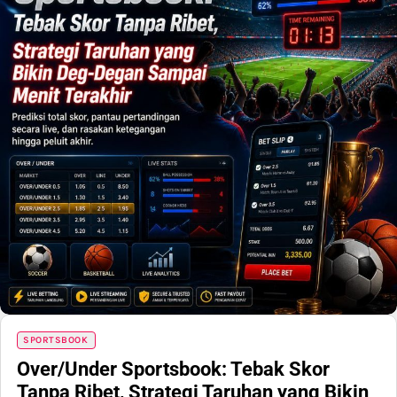
SPORTSBOOK
Over/Under Sportsbook: Tebak Skor
Tanpa Ribet, Strategi Taruhan yang Bikin