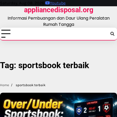
Skip
Saturday, Aug 08, 2026
Youtube
appliancedisposal.org
to
content
Informasi Pembuangan dan Daur Ulang Peralatan
Rumah Tangga
Tag:
sportsbook terbaik
Home
sportsbook terbaik