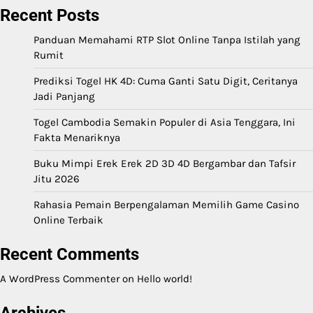
Recent Posts
Panduan Memahami RTP Slot Online Tanpa Istilah yang
Rumit
Prediksi Togel HK 4D: Cuma Ganti Satu Digit, Ceritanya
Jadi Panjang
Togel Cambodia Semakin Populer di Asia Tenggara, Ini
Fakta Menariknya
Buku Mimpi Erek Erek 2D 3D 4D Bergambar dan Tafsir
Jitu 2026
Rahasia Pemain Berpengalaman Memilih Game Casino
Online Terbaik
Recent Comments
A WordPress Commenter
on
Hello world!
Archives