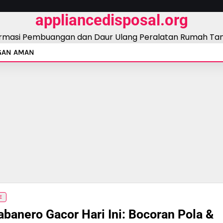
appliancedisposal.org
ormasi Pembuangan dan Daur Ulang Peralatan Rumah Ta
GAN AMAN
E
abanero Gacor Hari Ini: Bocoran Pola &