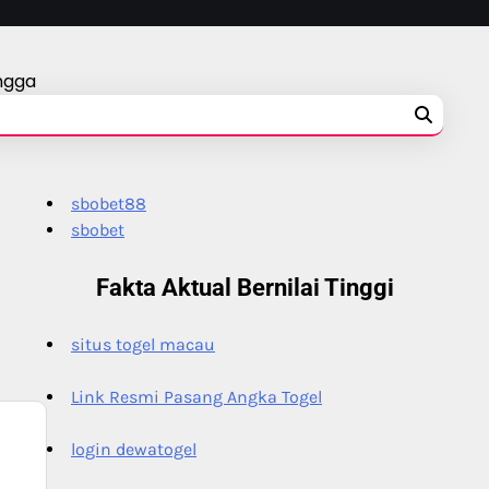
ngga
sbobet88
sbobet
Fakta Aktual Bernilai Tinggi
situs togel macau
Link Resmi Pasang Angka Togel
login dewatogel