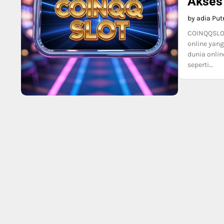
Akses
by adia Putr
COINQQSLOT 
online yan
dunia onli
seperti…