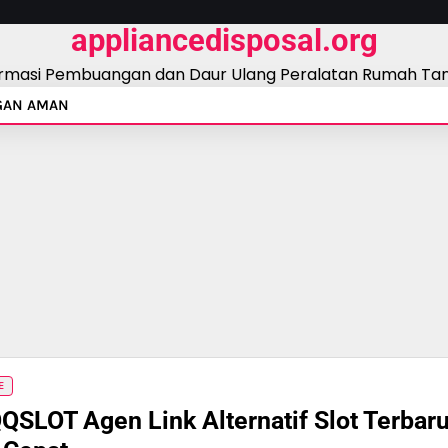
appliancedisposal.org
ormasi Pembuangan dan Daur Ulang Peralatan Rumah Ta
GAN AMAN
E
SLOT Agen Link Alternatif Slot Terbaru