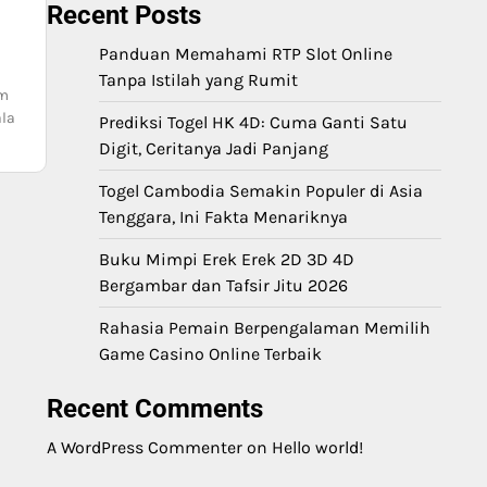
Recent Posts
Panduan Memahami RTP Slot Online
Tanpa Istilah yang Rumit
am
ala
Prediksi Togel HK 4D: Cuma Ganti Satu
Digit, Ceritanya Jadi Panjang
Togel Cambodia Semakin Populer di Asia
Tenggara, Ini Fakta Menariknya
Buku Mimpi Erek Erek 2D 3D 4D
Bergambar dan Tafsir Jitu 2026
Rahasia Pemain Berpengalaman Memilih
Game Casino Online Terbaik
Recent Comments
A WordPress Commenter
on
Hello world!