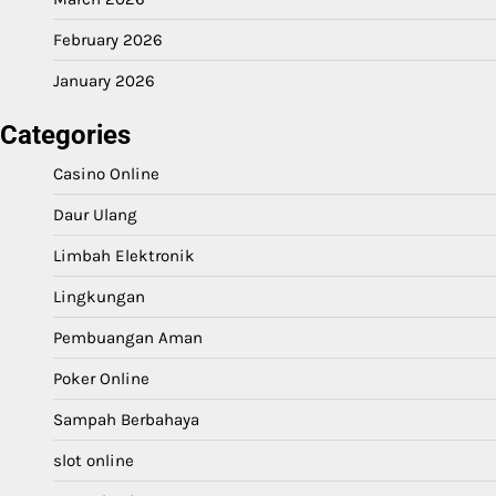
February 2026
January 2026
Categories
Casino Online
Daur Ulang
Limbah Elektronik
Lingkungan
Pembuangan Aman
Poker Online
Sampah Berbahaya
slot online