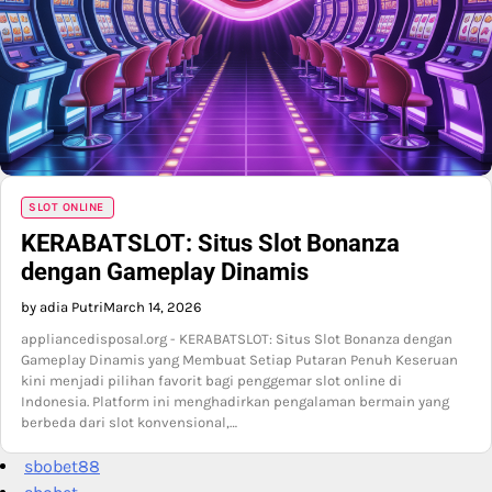
SLOT ONLINE
KERABATSLOT: Situs Slot Bonanza
dengan Gameplay Dinamis
by adia Putri
March 14, 2026
appliancedisposal.org - KERABATSLOT: Situs Slot Bonanza dengan
Gameplay Dinamis yang Membuat Setiap Putaran Penuh Keseruan
kini menjadi pilihan favorit bagi penggemar slot online di
Indonesia. Platform ini menghadirkan pengalaman bermain yang
berbeda dari slot konvensional,…
sbobet88