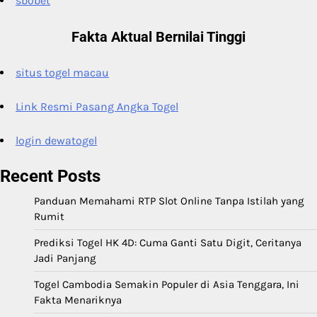
sbobet
Fakta Aktual Bernilai Tinggi
situs togel macau
Link Resmi Pasang Angka Togel
login dewatogel
Recent Posts
Panduan Memahami RTP Slot Online Tanpa Istilah yang
Rumit
Prediksi Togel HK 4D: Cuma Ganti Satu Digit, Ceritanya
Jadi Panjang
Togel Cambodia Semakin Populer di Asia Tenggara, Ini
Fakta Menariknya