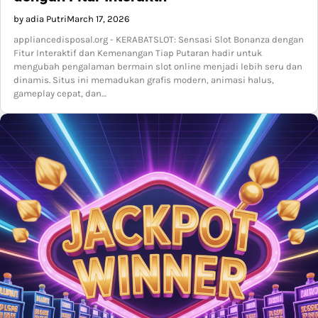
by adia Putri
March 17, 2026
appliancedisposal.org - KERABATSLOT: Sensasi Slot Bonanza dengan
Fitur Interaktif dan Kemenangan Tiap Putaran hadir untuk
mengubah pengalaman bermain slot online menjadi lebih seru dan
dinamis. Situs ini memadukan grafis modern, animasi halus,
gameplay cepat, dan…