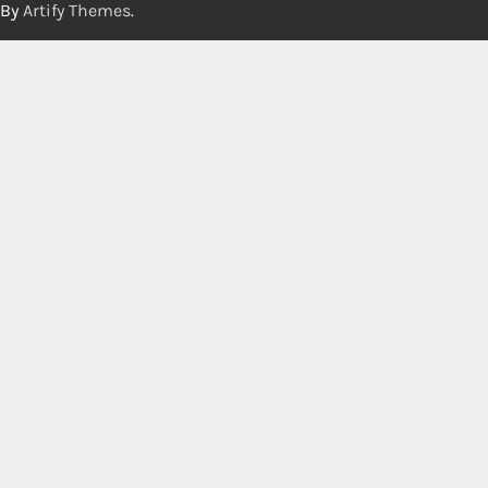
By
Artify Themes
.