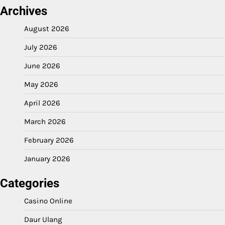
Archives
August 2026
July 2026
June 2026
May 2026
April 2026
March 2026
February 2026
January 2026
Categories
Casino Online
Daur Ulang