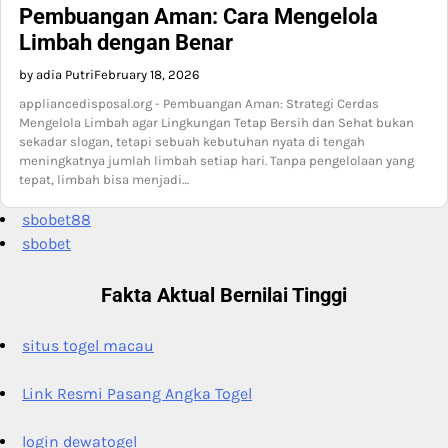
Pembuangan Aman: Cara Mengelola
Limbah dengan Benar
by adia Putri
February 18, 2026
appliancedisposal.org - Pembuangan Aman: Strategi Cerdas
Mengelola Limbah agar Lingkungan Tetap Bersih dan Sehat bukan
sekadar slogan, tetapi sebuah kebutuhan nyata di tengah
meningkatnya jumlah limbah setiap hari. Tanpa pengelolaan yang
tepat, limbah bisa menjadi…
sbobet88
sbobet
Fakta Aktual Bernilai Tinggi
situs togel macau
Link Resmi Pasang Angka Togel
login dewatogel