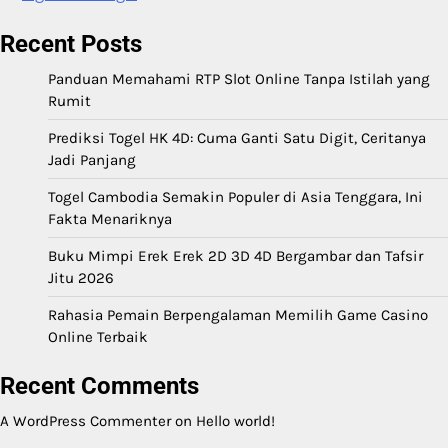
Recent Posts
Panduan Memahami RTP Slot Online Tanpa Istilah yang
Rumit
Prediksi Togel HK 4D: Cuma Ganti Satu Digit, Ceritanya
Jadi Panjang
Togel Cambodia Semakin Populer di Asia Tenggara, Ini
Fakta Menariknya
Buku Mimpi Erek Erek 2D 3D 4D Bergambar dan Tafsir
Jitu 2026
Rahasia Pemain Berpengalaman Memilih Game Casino
Online Terbaik
Recent Comments
A WordPress Commenter
on
Hello world!