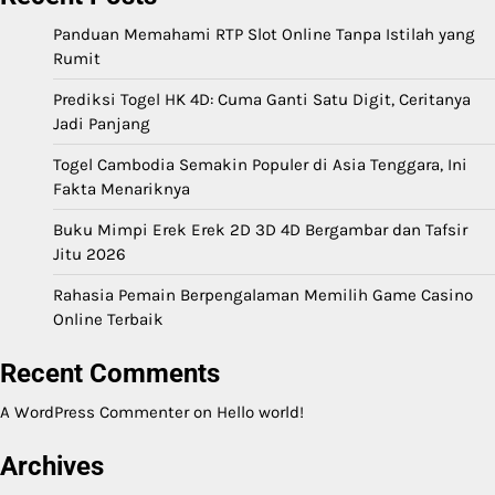
Panduan Memahami RTP Slot Online Tanpa Istilah yang
Rumit
Prediksi Togel HK 4D: Cuma Ganti Satu Digit, Ceritanya
Jadi Panjang
Togel Cambodia Semakin Populer di Asia Tenggara, Ini
Fakta Menariknya
Buku Mimpi Erek Erek 2D 3D 4D Bergambar dan Tafsir
Jitu 2026
Rahasia Pemain Berpengalaman Memilih Game Casino
Online Terbaik
Recent Comments
A WordPress Commenter
on
Hello world!
Archives