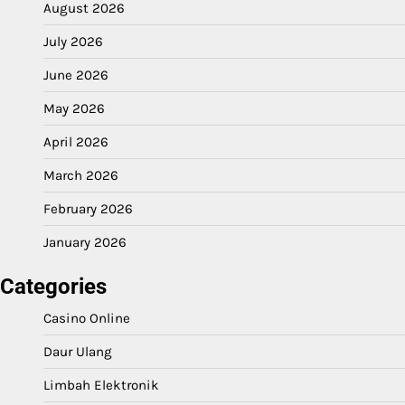
August 2026
July 2026
June 2026
May 2026
April 2026
March 2026
February 2026
January 2026
Categories
Casino Online
Daur Ulang
Limbah Elektronik