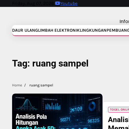
Skip
Friday, Aug 07, 2026
Youtube
to
content
Inf
DAUR ULANG
LIMBAH ELEKTRONIK
LINGKUNGAN
PEMBUAN
Tag:
ruang sampel
Home
ruang sampel
TOGEL ONLI
Analis
Memaha