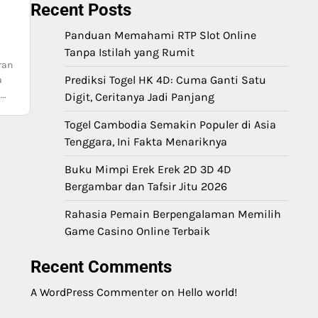
Recent Posts
Panduan Memahami RTP Slot Online
Tanpa Istilah yang Rumit
ran
Prediksi Togel HK 4D: Cuma Ganti Satu
a
a…
Digit, Ceritanya Jadi Panjang
Togel Cambodia Semakin Populer di Asia
Tenggara, Ini Fakta Menariknya
Buku Mimpi Erek Erek 2D 3D 4D
Bergambar dan Tafsir Jitu 2026
Rahasia Pemain Berpengalaman Memilih
Game Casino Online Terbaik
Recent Comments
A WordPress Commenter
on
Hello world!