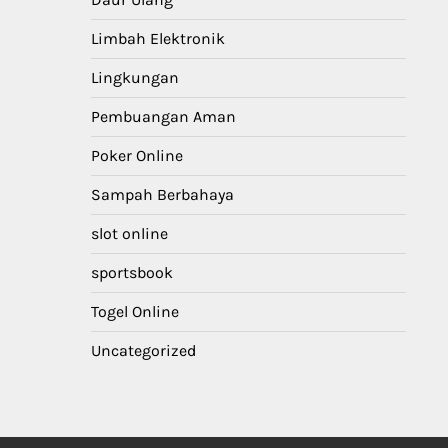
Limbah Elektronik
Lingkungan
Pembuangan Aman
Poker Online
Sampah Berbahaya
slot online
sportsbook
Togel Online
Uncategorized