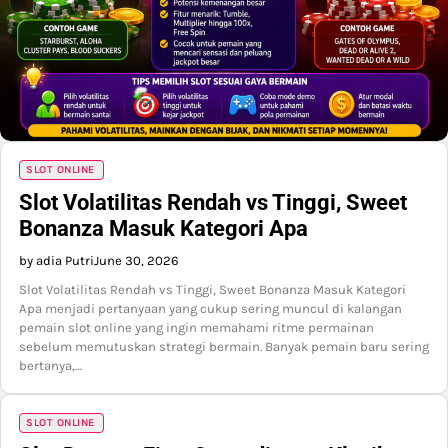
SLOT ONLINE
Slot Volatilitas Rendah vs Tinggi, Sweet
Bonanza Masuk Kategori Apa
by adia Putri
June 30, 2026
Slot Volatilitas Rendah vs Tinggi, Sweet Bonanza Masuk Kategori
Apa menjadi pertanyaan yang cukup sering muncul di kalangan
pemain slot online yang ingin memahami ritme permainan
sebelum memutuskan strategi bermain. Banyak pemain baru sering
bertanya,…
SLOT ONLINE