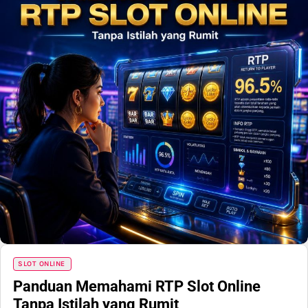
SLOT ONLINE
Panduan Memahami RTP Slot Online
Tanpa Istilah yang Rumit