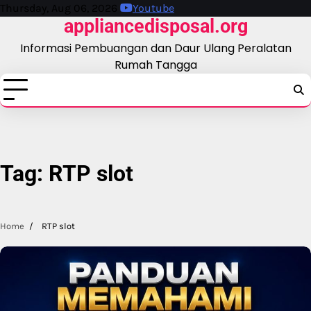
Skip
Thursday, Aug 06, 2026
Youtube
appliancedisposal.org
to
content
Informasi Pembuangan dan Daur Ulang Peralatan
Rumah Tangga
Tag:
RTP slot
Home
RTP slot