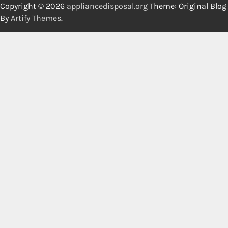
Copyright © 2026
appliancedisposal.org
Theme: Original Blog
By
Artify Themes
.