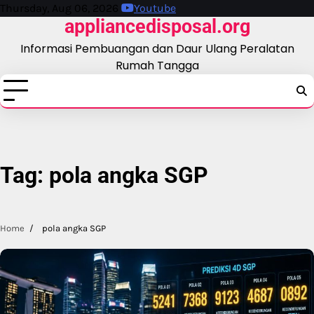
Skip
Thursday, Aug 06, 2026
Youtube
appliancedisposal.org
to
content
Informasi Pembuangan dan Daur Ulang Peralatan
Rumah Tangga
Tag:
pola angka SGP
Home
pola angka SGP