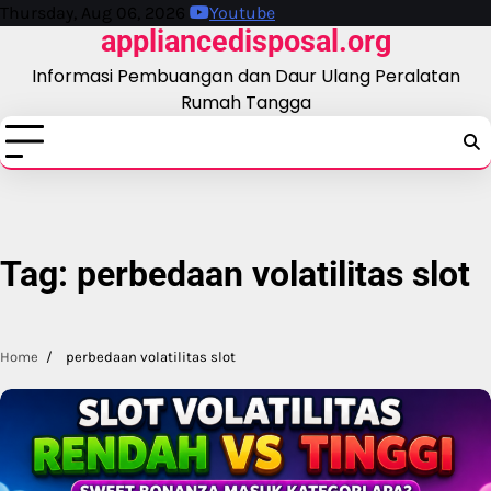
Skip
Thursday, Aug 06, 2026
Youtube
appliancedisposal.org
to
content
Informasi Pembuangan dan Daur Ulang Peralatan
Rumah Tangga
Tag:
perbedaan volatilitas slot
Home
perbedaan volatilitas slot