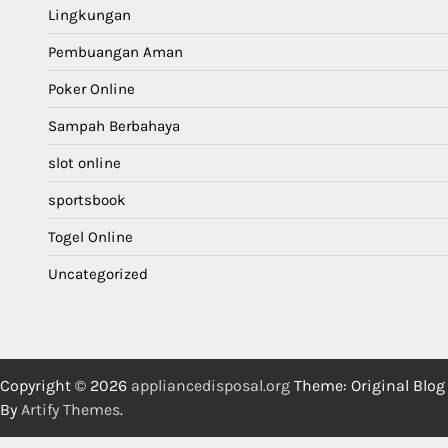
Lingkungan
Pembuangan Aman
Poker Online
Sampah Berbahaya
slot online
sportsbook
Togel Online
Uncategorized
Copyright © 2026
appliancedisposal.org
Theme: Original Blog
By
Artify Themes
.