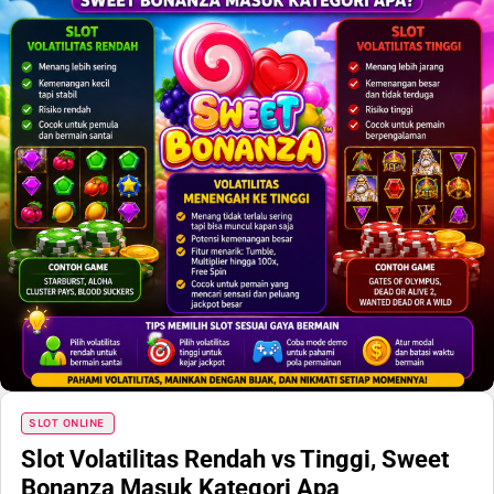
SLOT ONLINE
Slot Volatilitas Rendah vs Tinggi, Sweet
Bonanza Masuk Kategori Apa