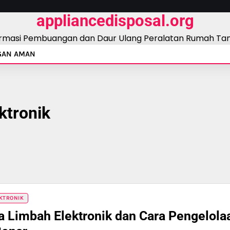
appliancedisposal.org
ormasi Pembuangan dan Daur Ulang Peralatan Rumah Ta
GAN AMAN
ktronik
EKTRONIK
 Limbah Elektronik dan Cara Pengelola