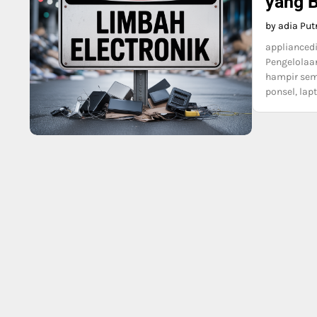
yang 
by adia Putr
applianced
Pengelolaan
hampir semu
ponsel, lapt