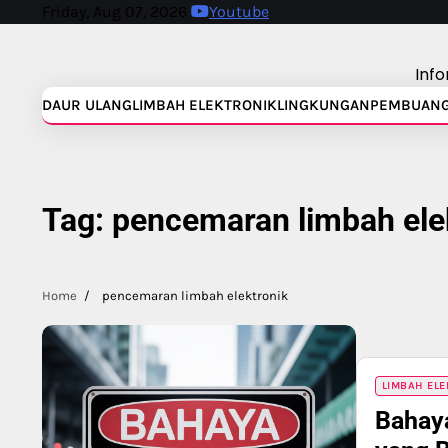
Skip
Friday, Aug 07, 2026
Youtube
to
content
Inf
DAUR ULANG
LIMBAH ELEKTRONIK
LINGKUNGAN
PEMBUAN
Tag:
pencemaran limbah ele
Home
pencemaran limbah elektronik
LIMBAH EL
Bahaya