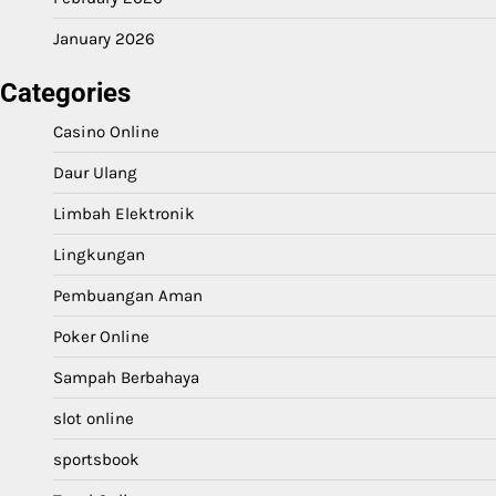
January 2026
Categories
Casino Online
Daur Ulang
Limbah Elektronik
Lingkungan
Pembuangan Aman
Poker Online
Sampah Berbahaya
slot online
sportsbook