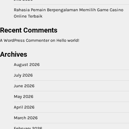
Rahasia Pemain Berpengalaman Memilih Game Casino
Online Terbaik
Recent Comments
A WordPress Commenter
on
Hello world!
Archives
August 2026
July 2026
June 2026
May 2026
April 2026
March 2026
February 2026