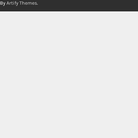
By
Artify Themes
.