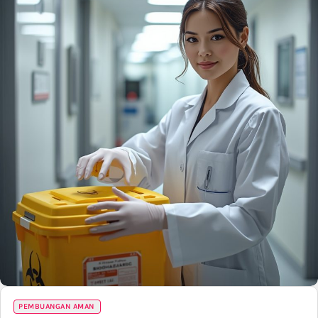
PEMBUANGAN AMAN