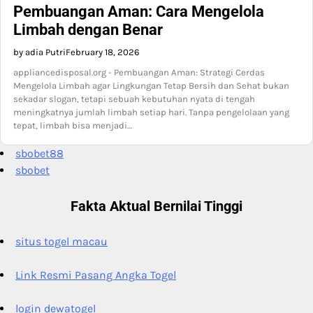
Pembuangan Aman: Cara Mengelola
Limbah dengan Benar
by adia Putri
February 18, 2026
appliancedisposal.org - Pembuangan Aman: Strategi Cerdas
Mengelola Limbah agar Lingkungan Tetap Bersih dan Sehat bukan
sekadar slogan, tetapi sebuah kebutuhan nyata di tengah
meningkatnya jumlah limbah setiap hari. Tanpa pengelolaan yang
tepat, limbah bisa menjadi…
sbobet88
sbobet
Fakta Aktual Bernilai Tinggi
situs togel macau
Link Resmi Pasang Angka Togel
login dewatogel