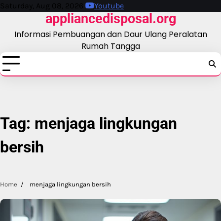
Skip
Saturday, Aug 08, 2026
Youtube
appliancedisposal.org
to
content
Informasi Pembuangan dan Daur Ulang Peralatan
Rumah Tangga
Tag:
menjaga lingkungan
bersih
Home
menjaga lingkungan bersih