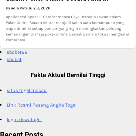
by adia Putri
July 3, 2026
appliancedisposal - Cara Membaca Gaya Bermain Lawan dalam
Poker Online Secara Akurat menjadi salah satu kemampuan yang
wajib dimiliki setiap pemain yang ingin meningkatkan peluang
kemenangan di meja poker online. Banyak pemain fokus menghafal
kombinasi…
sbobet88
sbobet
Fakta Aktual Bernilai Tinggi
situs togel macau
Link Resmi Pasang Angka Togel
login dewatogel
Recent Posts