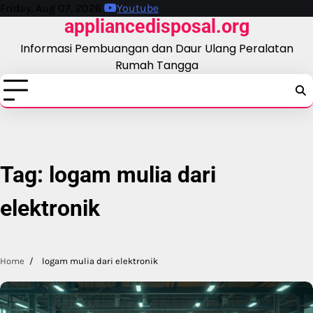
Skip
Friday, Aug 07, 2026
Youtube
appliancedisposal.org
to
content
Informasi Pembuangan dan Daur Ulang Peralatan
Rumah Tangga
Tag:
logam mulia dari
elektronik
Home
logam mulia dari elektronik