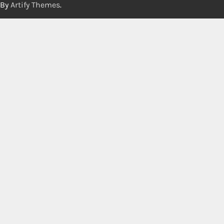
By
Artify Themes
.