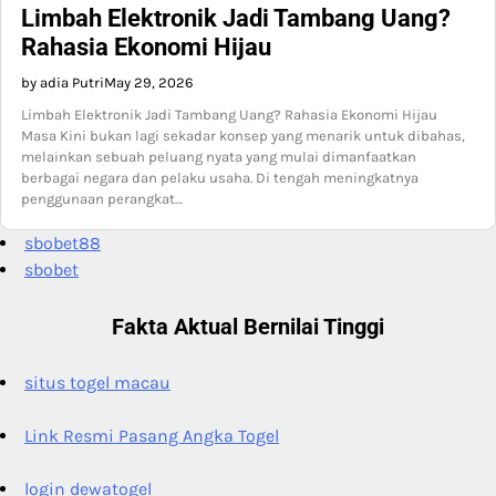
Limbah Elektronik Jadi Tambang Uang?
Rahasia Ekonomi Hijau
by adia Putri
May 29, 2026
Limbah Elektronik Jadi Tambang Uang? Rahasia Ekonomi Hijau
Masa Kini bukan lagi sekadar konsep yang menarik untuk dibahas,
melainkan sebuah peluang nyata yang mulai dimanfaatkan
berbagai negara dan pelaku usaha. Di tengah meningkatnya
penggunaan perangkat…
sbobet88
sbobet
Fakta Aktual Bernilai Tinggi
situs togel macau
Link Resmi Pasang Angka Togel
login dewatogel