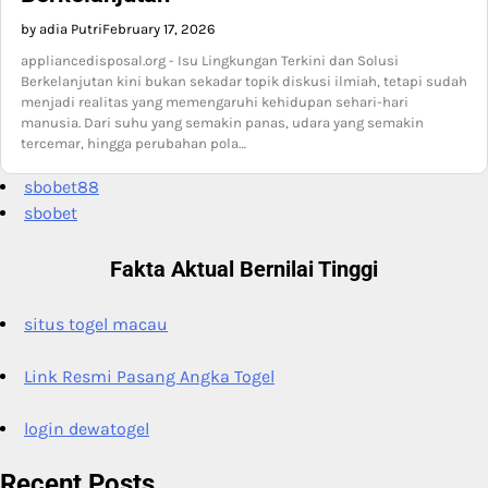
by adia Putri
February 17, 2026
appliancedisposal.org - Isu Lingkungan Terkini dan Solusi
Berkelanjutan kini bukan sekadar topik diskusi ilmiah, tetapi sudah
menjadi realitas yang memengaruhi kehidupan sehari-hari
manusia. Dari suhu yang semakin panas, udara yang semakin
tercemar, hingga perubahan pola…
sbobet88
sbobet
Fakta Aktual Bernilai Tinggi
situs togel macau
Link Resmi Pasang Angka Togel
login dewatogel
Recent Posts