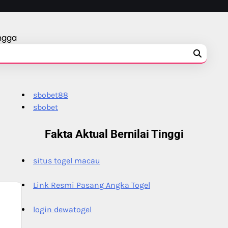
ngga
sbobet88
sbobet
Fakta Aktual Bernilai Tinggi
situs togel macau
Link Resmi Pasang Angka Togel
login dewatogel