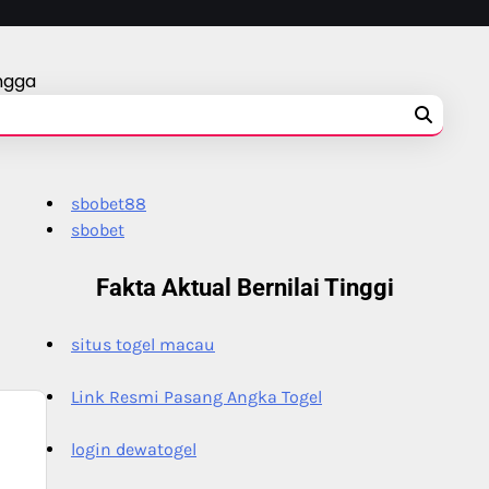
ngga
sbobet88
sbobet
Fakta Aktual Bernilai Tinggi
situs togel macau
Link Resmi Pasang Angka Togel
login dewatogel