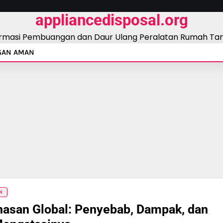
appliancedisposal.org
ormasi Pembuangan dan Daur Ulang Peralatan Rumah Ta
GAN AMAN
N
asan Global: Penyebab, Dampak, dan