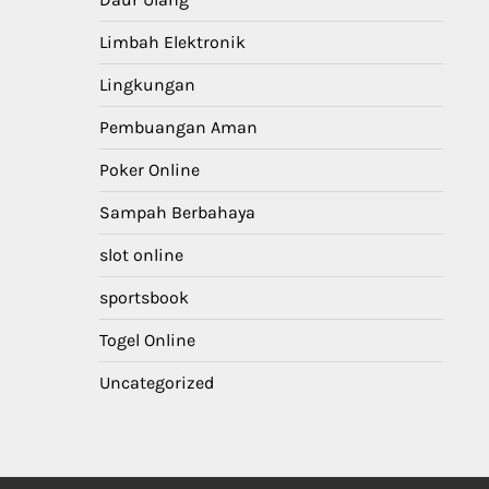
Limbah Elektronik
Lingkungan
Pembuangan Aman
Poker Online
Sampah Berbahaya
slot online
sportsbook
Togel Online
Uncategorized