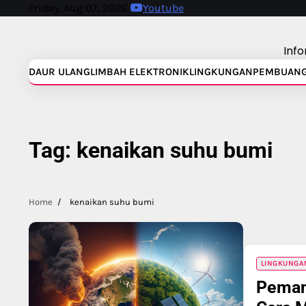
Skip
Friday, Aug 07, 2026
Youtube
to
content
Inf
DAUR ULANG
LIMBAH ELEKTRONIK
LINGKUNGAN
PEMBUAN
Tag:
kenaikan suhu bumi
Home
kenaikan suhu bumi
LINGKUNGA
Peman