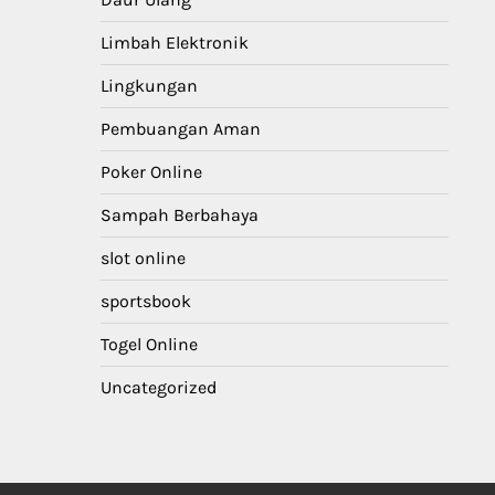
Limbah Elektronik
Lingkungan
Pembuangan Aman
Poker Online
Sampah Berbahaya
slot online
sportsbook
Togel Online
Uncategorized