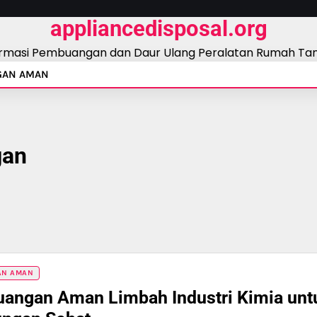
appliancedisposal.org
ormasi Pembuangan dan Daur Ulang Peralatan Rumah Ta
GAN AMAN
gan
AN AMAN
angan Aman Limbah Industri Kimia unt