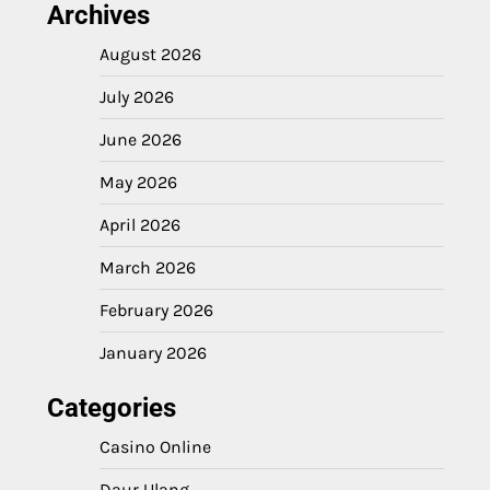
Archives
August 2026
July 2026
June 2026
May 2026
April 2026
March 2026
February 2026
January 2026
Categories
Casino Online
Daur Ulang