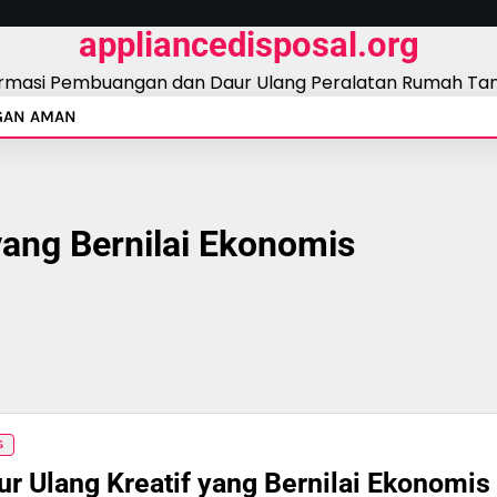
appliancedisposal.org
ormasi Pembuangan dan Daur Ulang Peralatan Rumah Ta
GAN AMAN
yang Bernilai Ekonomis
G
ur Ulang Kreatif yang Bernilai Ekonomis