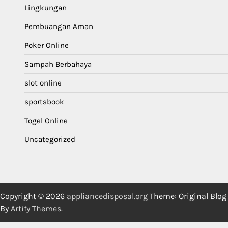
Lingkungan
Pembuangan Aman
Poker Online
Sampah Berbahaya
slot online
sportsbook
Togel Online
Uncategorized
Copyright © 2026
appliancedisposal.org
Theme: Original Blog
By
Artify Themes
.