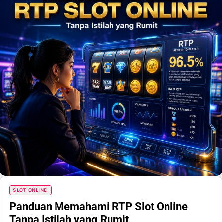
SLOT ONLINE
Panduan Memahami RTP Slot Online
Tanpa Istilah yang Rumit