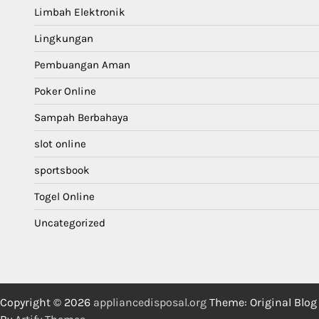
Limbah Elektronik
Lingkungan
Pembuangan Aman
Poker Online
Sampah Berbahaya
slot online
sportsbook
Togel Online
Uncategorized
Copyright © 2026
appliancedisposal.org
Theme: Original Blog