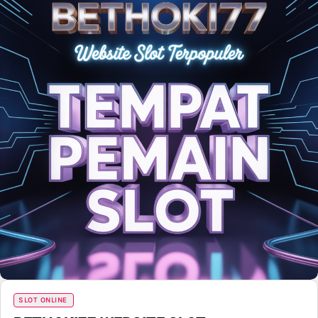
SLOT ONLINE