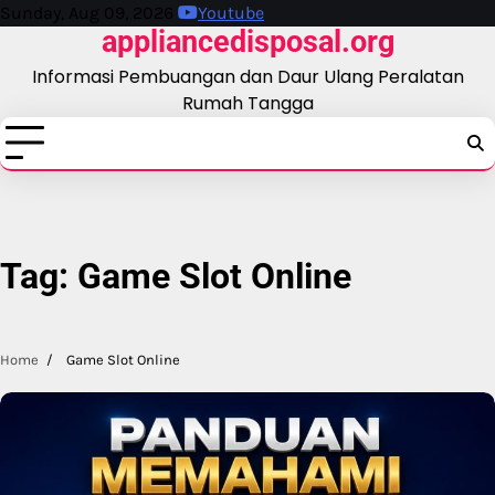
Skip
Sunday, Aug 09, 2026
Youtube
appliancedisposal.org
to
content
Informasi Pembuangan dan Daur Ulang Peralatan
Rumah Tangga
Tag:
Game Slot Online
Home
Game Slot Online