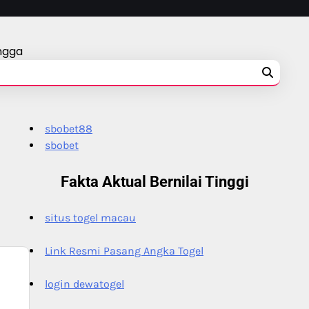
ngga
sbobet88
sbobet
Fakta Aktual Bernilai Tinggi
situs togel macau
Link Resmi Pasang Angka Togel
login dewatogel