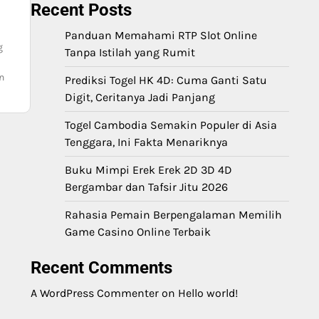
Recent Posts
Panduan Memahami RTP Slot Online
g
Tanpa Istilah yang Rumit
n
Prediksi Togel HK 4D: Cuma Ganti Satu
Digit, Ceritanya Jadi Panjang
Togel Cambodia Semakin Populer di Asia
Tenggara, Ini Fakta Menariknya
Buku Mimpi Erek Erek 2D 3D 4D
Bergambar dan Tafsir Jitu 2026
Rahasia Pemain Berpengalaman Memilih
Game Casino Online Terbaik
Recent Comments
A WordPress Commenter
on
Hello world!