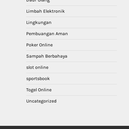
Limbah Elektronik
Lingkungan
Pembuangan Aman
Poker Online
Sampah Berbahaya
slot online
sportsbook
Togel Online
Uncategorized