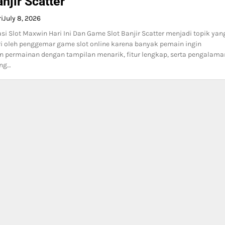
anjir Scatter
i
July 8, 2026
 Slot Maxwin Hari Ini Dan Game Slot Banjir Scatter menjadi topik yan
ri oleh penggemar game slot online karena banyak pemain ingin
permainan dengan tampilan menarik, fitur lengkap, serta pengalama
ang…