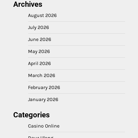
Archives
August 2026
July 2026
June 2026
May 2026
April 2026
March 2026
February 2026
January 2026
Categories
Casino Online
Daur Ulang