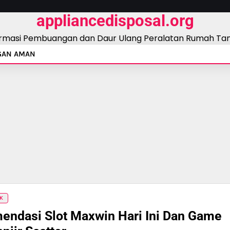
appliancedisposal.org
ormasi Pembuangan dan Daur Ulang Peralatan Rumah Ta
GAN AMAN
K
endasi Slot Maxwin Hari Ini Dan Game