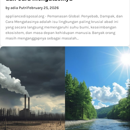
by adia Putri
February 25, 2026
appliancedisposal.org - Pemanasan Global: Penyebab, Dampak, dan
Cara Mengatasinya adalah isu lingkungan paling krusial abad ini
yang secara langsung memengaruhi suhu bumi, keseimbangan
ekosistem, dan masa depan kehidupan manusia. Banyak orang
masih menganggapnya sebagai masalah…