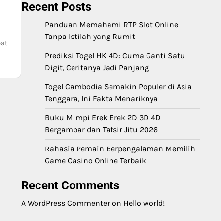
Recent Posts
Panduan Memahami RTP Slot Online
Tanpa Istilah yang Rumit
pat
Prediksi Togel HK 4D: Cuma Ganti Satu
Digit, Ceritanya Jadi Panjang
Togel Cambodia Semakin Populer di Asia
Tenggara, Ini Fakta Menariknya
Buku Mimpi Erek Erek 2D 3D 4D
Bergambar dan Tafsir Jitu 2026
Rahasia Pemain Berpengalaman Memilih
Game Casino Online Terbaik
Recent Comments
A WordPress Commenter
on
Hello world!