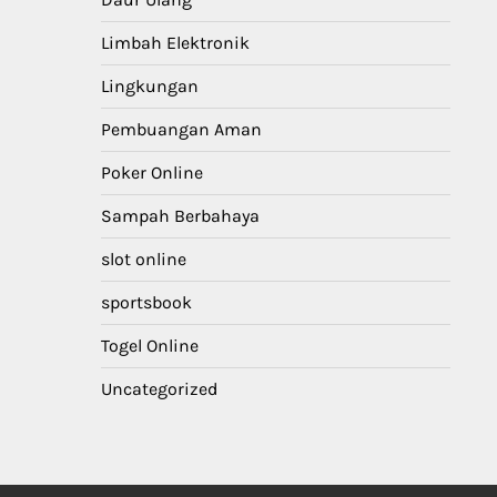
Limbah Elektronik
Lingkungan
Pembuangan Aman
Poker Online
Sampah Berbahaya
slot online
sportsbook
Togel Online
Uncategorized