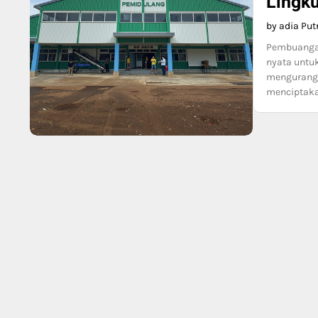
Lingk
by adia Putr
Pembuangan
nyata untu
mengurangi
menciptaka