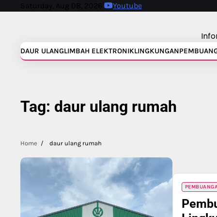
Skip
Saturday, Aug 08, 2026
Youtube
to
content
Inf
DAUR ULANG
LIMBAH ELEKTRONIK
LINGKUNGAN
PEMBUAN
Tag:
daur ulang rumah
Home
daur ulang rumah
PEMBUANG
Pembu