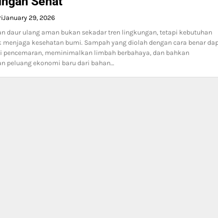
ungan Sehat
i
January 29, 2026
 daur ulang aman bukan sekadar tren lingkungan, tetapi kebutuhan
k menjaga kesehatan bumi. Sampah yang diolah dengan cara benar da
 pencemaran, meminimalkan limbah berbahaya, dan bahkan
n peluang ekonomi baru dari bahan…