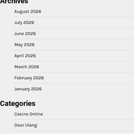
Archives
August 2026
July 2026
June 2026
May 2026
April 2026
March 2026
February 2026
January 2026
Categories
Casino Online
Daur Ulang