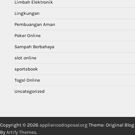
Limbah Elektronik
Lingkungan
Pembuangan Aman
Poker Online
Sampah Berbahaya
slot online
sportsbook
Togel Online
Uncategorized
Copyright © 2026
appliancedisposal.org
Theme: Original Blog
By
Artify Themes
.