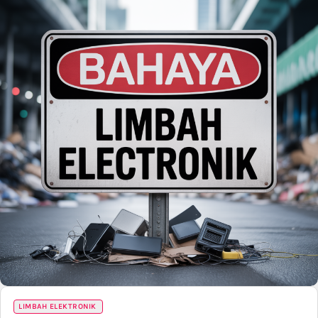
LIMBAH ELEKTRONIK