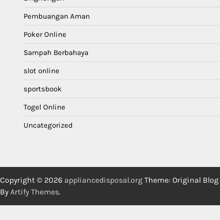
Pembuangan Aman
Poker Online
Sampah Berbahaya
slot online
sportsbook
Togel Online
Uncategorized
Copyright © 2026
appliancedisposal.org
Theme: Original Blog
By
Artify Themes
.