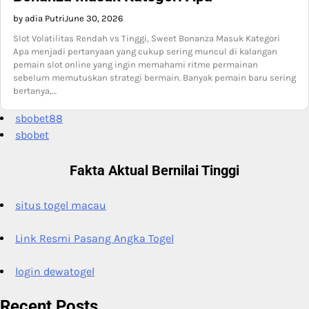
by adia Putri
June 30, 2026
Slot Volatilitas Rendah vs Tinggi, Sweet Bonanza Masuk Kategori
Apa menjadi pertanyaan yang cukup sering muncul di kalangan
pemain slot online yang ingin memahami ritme permainan
sebelum memutuskan strategi bermain. Banyak pemain baru sering
bertanya,…
sbobet88
sbobet
Fakta Aktual Bernilai Tinggi
situs togel macau
Link Resmi Pasang Angka Togel
login dewatogel
Recent Posts