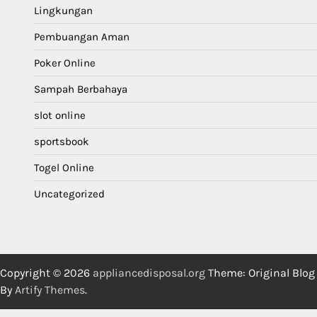
Lingkungan
Pembuangan Aman
Poker Online
Sampah Berbahaya
slot online
sportsbook
Togel Online
Uncategorized
Copyright © 2026
appliancedisposal.org
Theme: Original Blog
By
Artify Themes
.