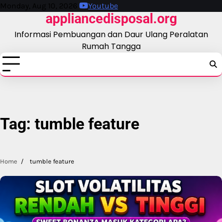
Skip
Monday, Aug 10, 2026
Youtube
appliancedisposal.org
to
content
Informasi Pembuangan dan Daur Ulang Peralatan
Rumah Tangga
Tag:
tumble feature
Home
tumble feature