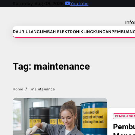
Skip
Saturday, Aug 08, 2026
Youtube
to
content
Inf
DAUR ULANG
LIMBAH ELEKTRONIK
LINGKUNGAN
PEMBUAN
Tag:
maintenance
Home
maintenance
PEMBUANG
Pembu