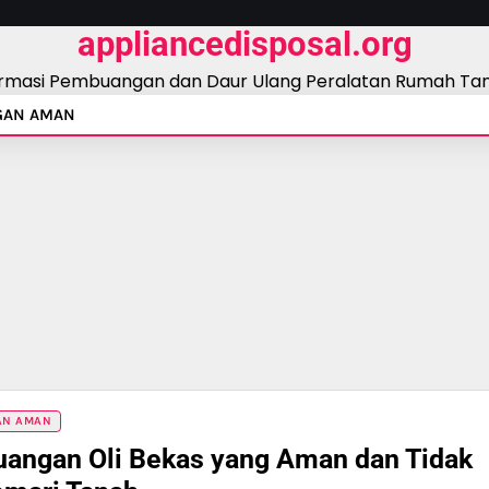
appliancedisposal.org
ormasi Pembuangan dan Daur Ulang Peralatan Rumah Ta
GAN AMAN
AN AMAN
angan Oli Bekas yang Aman dan Tidak